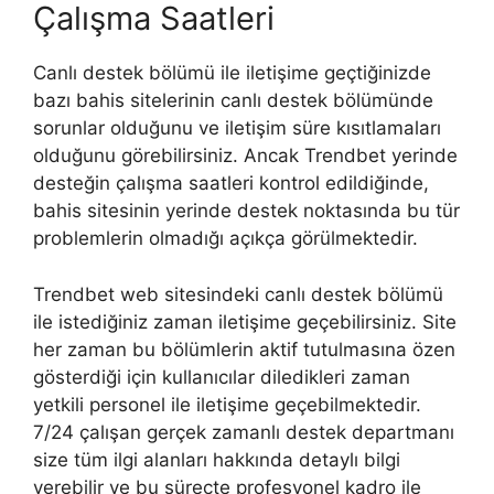
Çalışma Saatleri
Canlı destek bölümü ile iletişime geçtiğinizde
bazı bahis sitelerinin canlı destek bölümünde
sorunlar olduğunu ve iletişim süre kısıtlamaları
olduğunu görebilirsiniz. Ancak Trendbet yerinde
desteğin çalışma saatleri kontrol edildiğinde,
bahis sitesinin yerinde destek noktasında bu tür
problemlerin olmadığı açıkça görülmektedir.
Trendbet web sitesindeki canlı destek bölümü
ile istediğiniz zaman iletişime geçebilirsiniz. Site
her zaman bu bölümlerin aktif tutulmasına özen
gösterdiği için kullanıcılar diledikleri zaman
yetkili personel ile iletişime geçebilmektedir.
7/24 çalışan gerçek zamanlı destek departmanı
size tüm ilgi alanları hakkında detaylı bilgi
verebilir ve bu süreçte profesyonel kadro ile