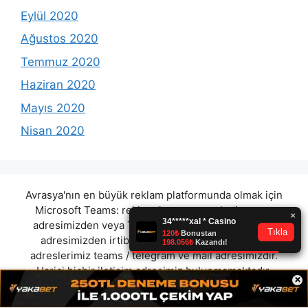
Eylül 2020
Ağustos 2020
Temmuz 2020
Haziran 2020
Mayıs 2020
Nisan 2020
Avrasya'nın en büyük reklam platformunda olmak için
Microsoft Teams:
reklam@avrasyamarketing.com
adresimizden veya Telegram: @Avrasyamarketing
adresimizden irtibat kurabilirsiniz. (Tek iletişim
adreslerimiz teams / telegram ve mail adresimizdir.
Harici hiçbir iletişim adresimiz bulunmamaktadır.
×
Lütfen itibar etmeyiniz.) Türkiye yasalarına göre 7258
sayılı kanun uyarınca yasa dışı bahis oynamanın