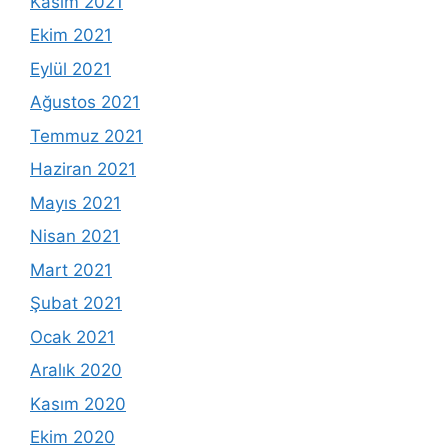
Kasım 2021
Ekim 2021
Eylül 2021
Ağustos 2021
Temmuz 2021
Haziran 2021
Mayıs 2021
Nisan 2021
Mart 2021
Şubat 2021
Ocak 2021
Aralık 2020
Kasım 2020
Ekim 2020