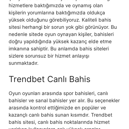
hizmetlere baktığımızda ve oynamış olan
kişilerin yorumlarına baktığımızda oldukça
yüksek olduğunu görebiliyoruz. Kaliteli bahis
sitesi herhangi bir sorun yok gibi görünüyor. Bu
nedenle sitede oyun oynayan kişiler, bahisleri
doğru yapıldığında yüksek kazanç elde etme
imkanına sahiptir. Bu anlamda bahis siteleri
sizlere sorunsuz bir hizmet anlayışı
sunmaktadır.
Trendbet Canlı Bahis
Oyun oyunları arasında spor bahisleri, canlı
bahisler ve sanal bahisler yer alır. Bu seçenekler
arasında kontrol ettiğimizde en popüler ve
kazançlı canlı bahis sunan kısımdır. Trendbet
bahis sitesi, canlı bahis noktalarında hizmet