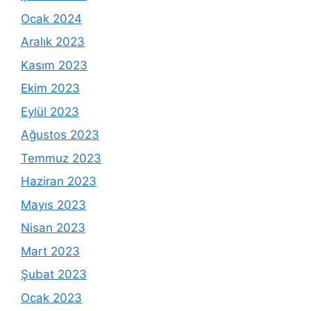
Ocak 2024
Aralık 2023
Kasım 2023
Ekim 2023
Eylül 2023
Ağustos 2023
Temmuz 2023
Haziran 2023
Mayıs 2023
Nisan 2023
Mart 2023
Şubat 2023
Ocak 2023