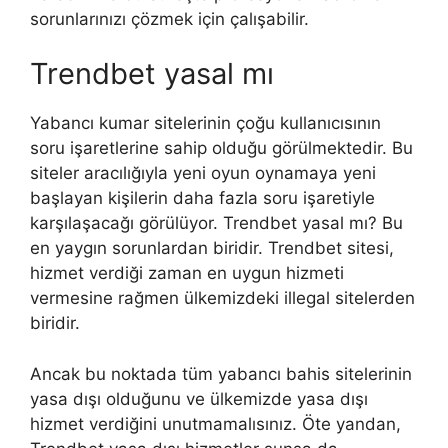
sorunlarınızı çözmek için çalışabilir.
Trendbet yasal mı
Yabancı kumar sitelerinin çoğu kullanıcısının
soru işaretlerine sahip olduğu görülmektedir. Bu
siteler aracılığıyla yeni oyun oynamaya yeni
başlayan kişilerin daha fazla soru işaretiyle
karşılaşacağı görülüyor. Trendbet yasal mı? Bu
en yaygın sorunlardan biridir. Trendbet sitesi,
hizmet verdiği zaman en uygun hizmeti
vermesine rağmen ülkemizdeki illegal sitelerden
biridir.
Ancak bu noktada tüm yabancı bahis sitelerinin
yasa dışı olduğunu ve ülkemizde yasa dışı
hizmet verdiğini unutmamalısınız. Öte yandan,