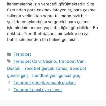
ilerlemelerine izin vereceği görülmektedir. Site
üzerinden para çekmek isteyenler, para çekme
talimatı verildikten sonra talimatın hızlı bir
şekilde onaylandığını ve gerekli para çekme
işlemlerinin hemen yapılabildiğini görebilirler. Bu
noktada Trendbet başarılı bir şekilde en iyi
bahis sitelerinden biri haline gelmiştir.
Kategoriler
Trendbet
Etiketler
Trendbet Canlı Casino
,
Trendbet Canlı
Destek
,
Trendbet gerçek adresi
,
trendbet
güncel giriş
,
Trendbet yeni güncel giriş
Trendbet gerçek zamanlı gözlem
Trendbet nasıl üye olunur