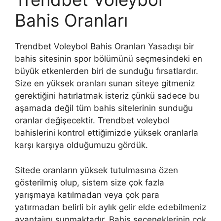
Bahis Oranları
Trendbet Voleybol Bahis Oranları Yasadışı bir
bahis sitesinin spor bölümünü seçmesindeki en
büyük etkenlerden biri de sunduğu fırsatlardır.
Size en yüksek oranları sunan siteye gitmeniz
gerektiğini hatırlatmak isteriz çünkü sadece bu
aşamada değil tüm bahis sitelerinin sunduğu
oranlar değişecektir. Trendbet voleybol
bahislerini kontrol ettiğimizde yüksek oranlarla
karşı karşıya olduğumuzu gördük.
Sitede oranların yüksek tutulmasına özen
gösterilmiş olup, sistem size çok fazla
yarışmaya katılmadan veya çok para
yatırmadan belirli bir aylık gelir elde edebilmeniz
avantajını sunmaktadır. Bahis seçeneklerinin çok