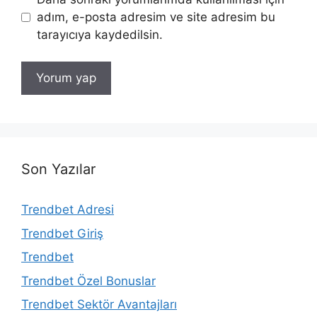
sitesi
adım, e-posta adresim ve site adresim bu
tarayıcıya kaydedilsin.
Son Yazılar
Trendbet Adresi
Trendbet Giriş
Trendbet
Trendbet Özel Bonuslar
Trendbet Sektör Avantajları