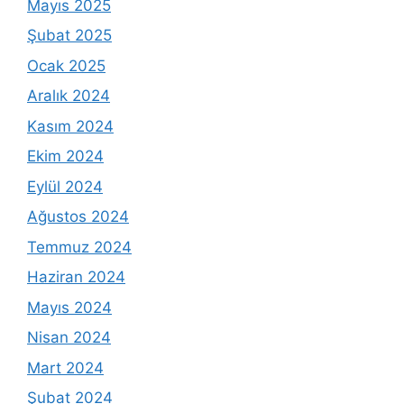
Mayıs 2025
Şubat 2025
Ocak 2025
Aralık 2024
Kasım 2024
Ekim 2024
Eylül 2024
Ağustos 2024
Temmuz 2024
Haziran 2024
Mayıs 2024
Nisan 2024
Mart 2024
Şubat 2024