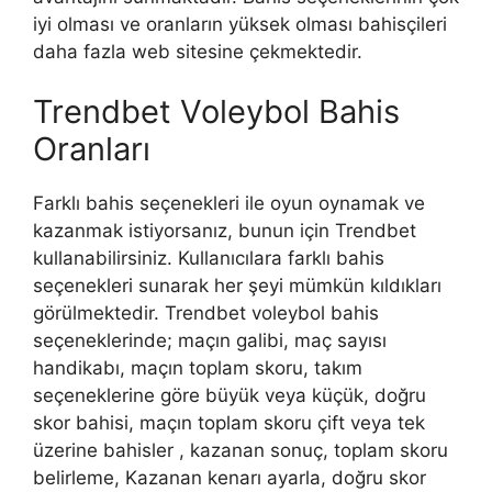
iyi olması ve oranların yüksek olması bahisçileri
daha fazla web sitesine çekmektedir.
Trendbet Voleybol Bahis
Oranları
Farklı bahis seçenekleri ile oyun oynamak ve
kazanmak istiyorsanız, bunun için Trendbet
kullanabilirsiniz. Kullanıcılara farklı bahis
seçenekleri sunarak her şeyi mümkün kıldıkları
görülmektedir. Trendbet voleybol bahis
seçeneklerinde; maçın galibi, maç sayısı
handikabı, maçın toplam skoru, takım
seçeneklerine göre büyük veya küçük, doğru
skor bahisi, maçın toplam skoru çift veya tek
üzerine bahisler , kazanan sonuç, toplam skoru
belirleme, Kazanan kenarı ayarla, doğru skor