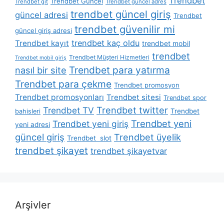
Trendbet
Trendbet Güncel
Trendbet git
Trendbet güncel adres
trendbet güncel giriş
güncel adresi
Trendbet
trendbet güvenilir mi
güncel giriş adresi
trendbet kaç oldu
Trendbet kayıt
trendbet mobil
trendbet
Trendbet Müşteri Hizmetleri
Trendbet mobil giriş
Trendbet para yatırma
nasıl bir site
Trendbet para çekme
Trendbet promosyon
Trendbet promosyonları
Trendbet sitesi
Trendbet spor
Trendbet twitter
Trendbet TV
Trendbet
bahisleri
Trendbet yeni
Trendbet yeni giriş
yeni adresi
güncel giriş
Trendbet üyelik
Trendbet slot
trendbet şikayet
trendbet şikayetvar
Arşivler