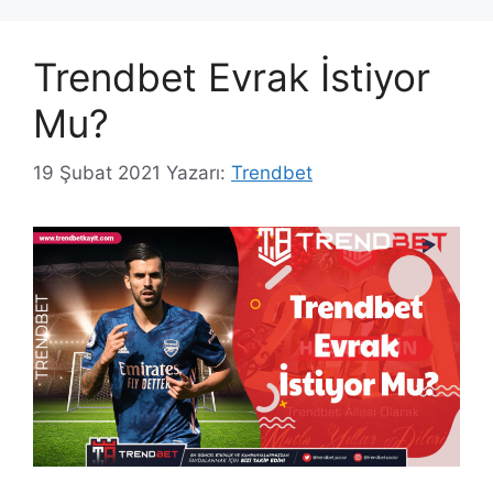
Trendbet Evrak İstiyor
Mu?
19 Şubat 2021
Yazarı:
Trendbet