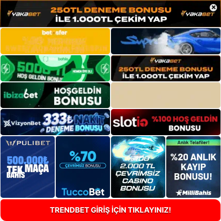
×
TRENDBET GİRİŞ İÇİN TIKLAYINIZ!