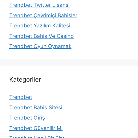
Trendbet Twitter Lisansı
Trendbet Çevrimiçi Bahisler
Trendbet Yazılım Kalitesi
Trendbet Bahis Ve Casino
Trendbet Oyun Oynamak
Kategoriler
Trendbet
Trendbet Bahis Sitesi
Trendbet Giriş
Trendbet Güvenilir Mi