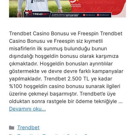
Trendbet Casino Bonusu ve Freespin Trendbet
Casino Bonusu ve Freespin siz kıymetli
misafirlerin ilk sunmuş bulunduğu bunun
dışındalığı hoşgeldin bonusu olarak karşımıza
çıkmaktadır. Hoşgeldin bonusları ayrıntılılar
göstermekte ve devre devre farklı kampanyalar
yapılmakladır. Trendbet 2.500 TL ye kadar
%100 hoşgeldin casino bonusu sunarak ilgileri
üzerine çekmeyi başarmıştır. Trendbet’e üye
olduktan sonra rastgele bir ödeme tekniğiyle …
Devamını oku…
Kategoriler
Trendbet