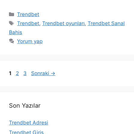
Kategoriler
Trendbet
Etiketler
Trendbet
,
Trendbet oyunları
,
Trendbet Sanal
Bahis
Yorum yap
Sayfa
Sayfa
Sayfa
1
2
3
Sonraki
→
Son Yazılar
Trendbet Adresi
Trendbet Giriş