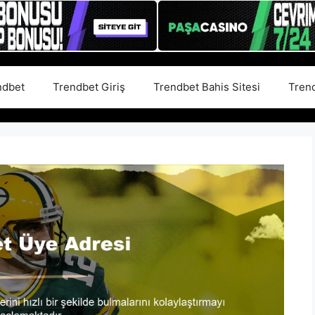
ndbet
Trendbet Giriş
Trendbet Bahis Sitesi
Trend