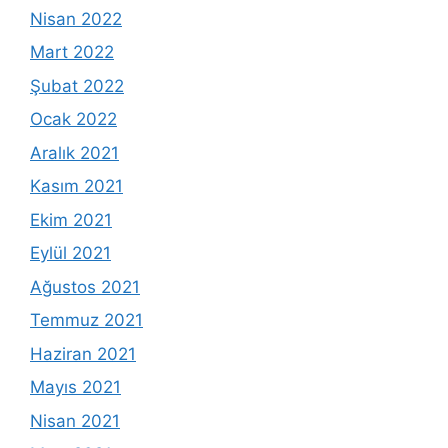
Nisan 2022
Mart 2022
Şubat 2022
Ocak 2022
Aralık 2021
Kasım 2021
Ekim 2021
Eylül 2021
Ağustos 2021
Temmuz 2021
Haziran 2021
Mayıs 2021
Nisan 2021