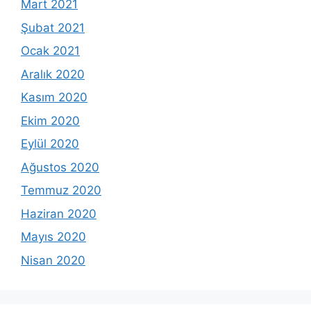
Mart 2021
Şubat 2021
Ocak 2021
Aralık 2020
Kasım 2020
Ekim 2020
Eylül 2020
Ağustos 2020
Temmuz 2020
Haziran 2020
Mayıs 2020
Nisan 2020