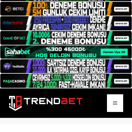
İçeriğe
atla
Menü