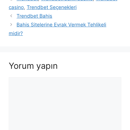
casino
,
Trendbet Seçenekleri
Trendbet Bahis
Bahis Sitelerine Evrak Vermek Tehlikeli
midir?
Yorum yapın
Yorum