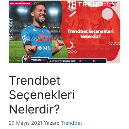
Trendbet
Seçenekleri
Nelerdir?
29 Mayıs 2021
Yazarı:
Trendbet