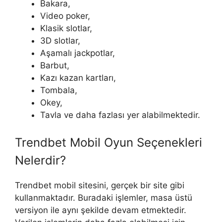
Bakara,
Video poker,
Klasik slotlar,
3D slotlar,
Aşamalı jackpotlar,
Barbut,
Kazı kazan kartları,
Tombala,
Okey,
Tavla ve daha fazlası yer alabilmektedir.
Trendbet Mobil Oyun Seçenekleri
Nelerdir?
Trendbet mobil sitesini, gerçek bir site gibi
kullanmaktadır. Buradaki işlemler, masa üstü
versiyon ile aynı şekilde devam etmektedir.