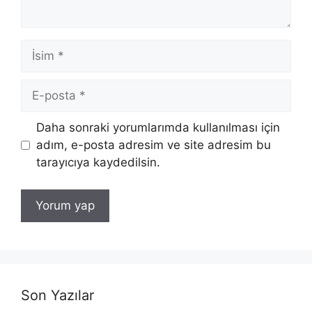
İsim
E-
posta
İnternet
Daha sonraki yorumlarımda kullanılması için
sitesi
adım, e-posta adresim ve site adresim bu
tarayıcıya kaydedilsin.
Son Yazılar