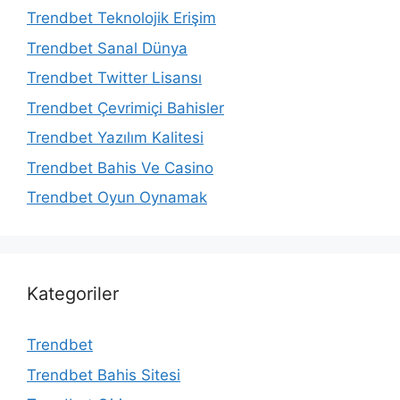
Trendbet Teknolojik Erişim
Trendbet Sanal Dünya
Trendbet Twitter Lisansı
Trendbet Çevrimiçi Bahisler
Trendbet Yazılım Kalitesi
Trendbet Bahis Ve Casino
Trendbet Oyun Oynamak
Kategoriler
Trendbet
Trendbet Bahis Sitesi