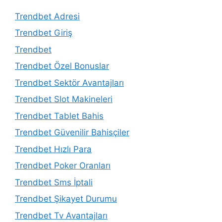
Trendbet Adresi
Trendbet Giriş
Trendbet
Trendbet Özel Bonuslar
Trendbet Sektör Avantajları
Trendbet Slot Makineleri
Trendbet Tablet Bahis
Trendbet Güvenilir Bahisçiler
Trendbet Hızlı Para
Trendbet Poker Oranları
Trendbet Sms İptali
Trendbet Şikayet Durumu
Trendbet Tv Avantajları