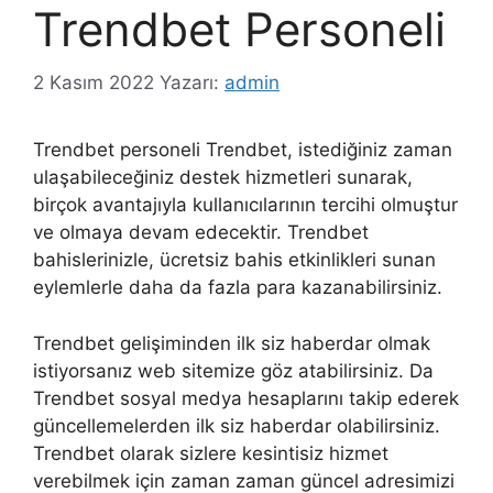
Trendbet Personeli
2 Kasım 2022
Yazarı:
admin
Trendbet personeli Trendbet, istediğiniz zaman
ulaşabileceğiniz destek hizmetleri sunarak,
birçok avantajıyla kullanıcılarının tercihi olmuştur
ve olmaya devam edecektir. Trendbet
bahislerinizle, ücretsiz bahis etkinlikleri sunan
eylemlerle daha da fazla para kazanabilirsiniz.
Trendbet gelişiminden ilk siz haberdar olmak
istiyorsanız web sitemize göz atabilirsiniz. Da
Trendbet sosyal medya hesaplarını takip ederek
güncellemelerden ilk siz haberdar olabilirsiniz.
Trendbet olarak sizlere kesintisiz hizmet
verebilmek için zaman zaman güncel adresimizi