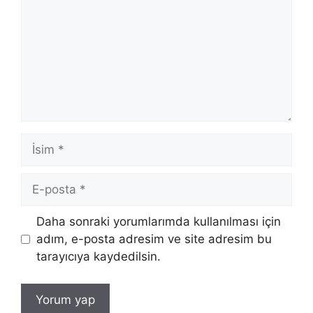
İsim
E-
posta
İnternet
Daha sonraki yorumlarımda kullanılması için
sitesi
adım, e-posta adresim ve site adresim bu
tarayıcıya kaydedilsin.