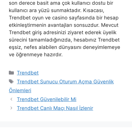
son derece basit ama çok kullanıcı dostu bir
kullanıcı ara yüzü sunmaktadır. Kısacası,
Trendbet oyun ve casino sayfasında bir hesap
etkinleştirmenin avantajları sonsuzdur. Mevcut
Trendbet giriş adresinizi ziyaret ederek üyelik
sürecini tamamladığınızda, hesabınız Trendbet
eşsiz, nefes alabilen dünyasını deneyimlemeye
ve öğrenmeye hazırdır.
Kategoriler
Trendbet
Etiketler
Trendbet Sunucu Oturum Açma Güvenlik
Önlemleri
Trendbet Güvenilebilir Mi
Trendbet Canlı Maçı Nasıl İzlenir