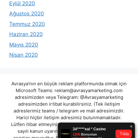
Eylül 2020
Ağustos 2020
Temmuz 2020
Haziran 2020
Mayıs 2020
Nisan 2020
Avrasya'nın en büyük reklam platformunda olmak için
Microsoft Teams:
reklam@avrasyamarketing.com
adresimizden veya Telegram: @Avrasyamarketing
adresimizden irtibat kurabilirsiniz. (Tek iletişim
adreslerimiz teams / telegram ve mail adresimizdir.
Harici hiçbir iletişim adresimiz bulunmamaktadır.
Lütfen itibar etmeyiniz.) Türkiye yasalarına göre 7258
sayılı kanun uyarınca yasa dışı bahis oynamanın
cezaları mevcuttur. Şu an bulunduğunuz site hiç bir