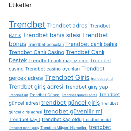
Etiketler
Trendbet
Trendbet adresi
Trendbet
Trendbet
Trendbet bahis sitesi
Bahis
bonus
Trendbet canlı bahis
Trendbet bonusları
Trendbet Canlı
Trendbet Canlı Casino
Destek
Trendbet canlı maç izleme
Trendbet
Trendbet
casino
Trendbet casino oyunları
Trendbet Giris
gerçek adresi
trendbet girisi
Trendbet giriş adresi
Trendbet giriş yap
Trendbet
Trendbet Güncel
Trendbet git
Trendbet güncel adres
trendbet güncel giriş
güncel adresi
Trendbet
trendbet güvenilir mi
güncel giriş adresi
trendbet kaç oldu
Trendbet kayıt
trendbet mobil
trendbet
Trendbet Müşteri Hizmetleri
Trendbet mobil giriş