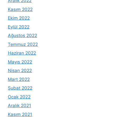
Aralık 2022
Kasım 2022
Ekim 2022
Eylül 2022
Ağustos 2022
Temmuz 2022
Haziran 2022
Mayıs 2022
Nisan 2022
Mart 2022
Şubat 2022
Ocak 2022
Aralık 2021
Kasım 2021