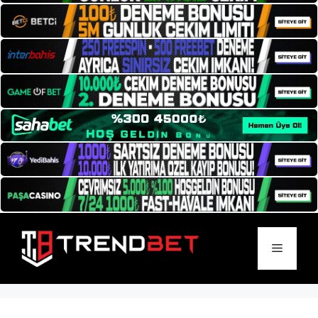
İçeriğe
atla
Menü