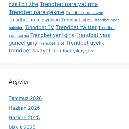
Trendbet para yatırma
nasıl bir site
Trendbet para çekme
Trendbet promosyon
Trendbet promosyonları
Trendbet sitesi
Trendbet spor
Trendbet twitter
Trendbet TV
Trendbet
bahisleri
Trendbet yeni
Trendbet yeni giriş
yeni adresi
güncel giriş
Trendbet üyelik
Trendbet slot
trendbet şikayet
trendbet şikayetvar
Arşivler
Temmuz 2026
Haziran 2026
Haziran 2025
Mayıs 2025