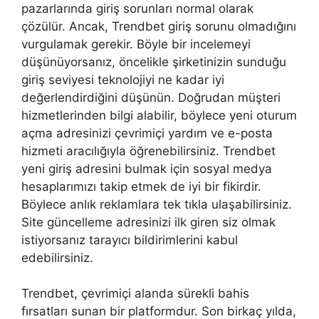
pazarlarında giriş sorunları normal olarak
çözülür. Ancak, Trendbet giriş sorunu olmadığını
vurgulamak gerekir. Böyle bir incelemeyi
düşünüyorsanız, öncelikle şirketinizin sunduğu
giriş seviyesi teknolojiyi ne kadar iyi
değerlendirdiğini düşünün. Doğrudan müşteri
hizmetlerinden bilgi alabilir, böylece yeni oturum
açma adresinizi çevrimiçi yardım ve e-posta
hizmeti aracılığıyla öğrenebilirsiniz. Trendbet
yeni giriş adresini bulmak için sosyal medya
hesaplarımızı takip etmek de iyi bir fikirdir.
Böylece anlık reklamlara tek tıkla ulaşabilirsiniz.
Site güncelleme adresinizi ilk giren siz olmak
istiyorsanız tarayıcı bildirimlerini kabul
edebilirsiniz.
Trendbet, çevrimiçi alanda sürekli bahis
fırsatları sunan bir platformdur. Son birkaç yılda,