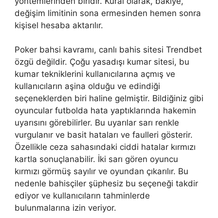
yöntemlerinden biridir. Kural olarak, bakiye,
değişim limitinin sona ermesinden hemen sonra
kişisel hesaba aktarılır.
Poker bahsi kavramı, canlı bahis sitesi Trendbet
özgü değildir. Çoğu yasadışı kumar sitesi, bu
kumar tekniklerini kullanıcılarına açmış ve
kullanıcıların aşina olduğu ve edindiği
seçeneklerden biri haline gelmiştir. Bildiğiniz gibi
oyuncular futbolda hata yaptıklarında hakemin
uyarısını görebilirler. Bu uyarılar sarı renkle
vurgulanır ve basit hataları ve faulleri gösterir.
Özellikle ceza sahasındaki ciddi hatalar kırmızı
kartla sonuçlanabilir. İki sarı gören oyuncu
kırmızı görmüş sayılır ve oyundan çıkarılır. Bu
nedenle bahisçiler şüphesiz bu seçeneği takdir
ediyor ve kullanıcıların tahminlerde
bulunmalarına izin veriyor.