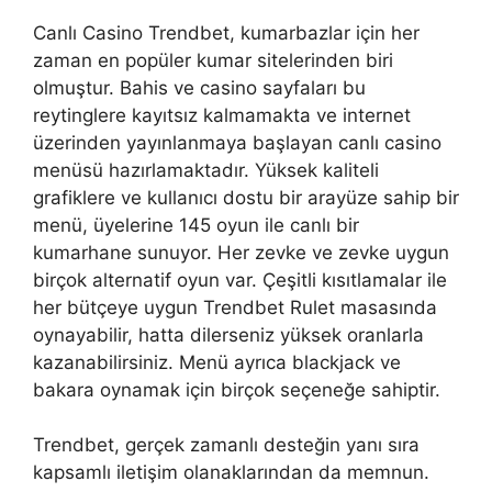
Canlı Casino Trendbet, kumarbazlar için her
zaman en popüler kumar sitelerinden biri
olmuştur. Bahis ve casino sayfaları bu
reytinglere kayıtsız kalmamakta ve internet
üzerinden yayınlanmaya başlayan canlı casino
menüsü hazırlamaktadır. Yüksek kaliteli
grafiklere ve kullanıcı dostu bir arayüze sahip bir
menü, üyelerine 145 oyun ile canlı bir
kumarhane sunuyor. Her zevke ve zevke uygun
birçok alternatif oyun var. Çeşitli kısıtlamalar ile
her bütçeye uygun Trendbet Rulet masasında
oynayabilir, hatta dilerseniz yüksek oranlarla
kazanabilirsiniz. Menü ayrıca blackjack ve
bakara oynamak için birçok seçeneğe sahiptir.
Trendbet, gerçek zamanlı desteğin yanı sıra
kapsamlı iletişim olanaklarından da memnun.