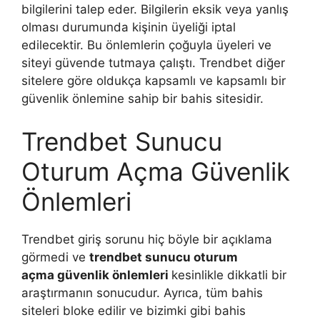
bilgilerini talep eder. Bilgilerin eksik veya yanlış
olması durumunda kişinin üyeliği iptal
edilecektir. Bu önlemlerin çoğuyla üyeleri ve
siteyi güvende tutmaya çalıştı. Trendbet diğer
sitelere göre oldukça kapsamlı ve kapsamlı bir
güvenlik önlemine sahip bir bahis sitesidir.
Trendbet Sunucu
Oturum Açma Güvenlik
Önlemleri
Trendbet giriş sorunu hiç böyle bir açıklama
görmedi ve
trendbet sunucu oturum
açma güvenlik önlemleri
kesinlikle dikkatli bir
araştırmanın sonucudur. Ayrıca, tüm bahis
siteleri bloke edilir ve bizimki gibi bahis