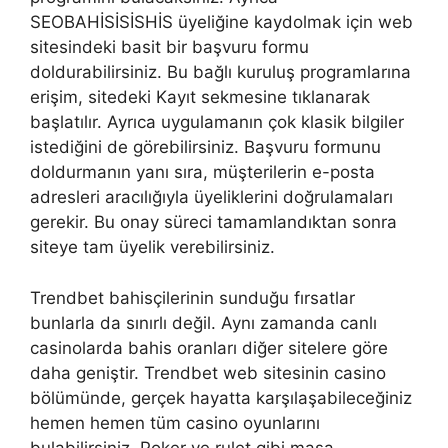
SEOBAHİSİSİSHİS üyeliğine kaydolmak için web
sitesindeki basit bir başvuru formu
doldurabilirsiniz. Bu bağlı kuruluş programlarına
erişim, sitedeki Kayıt sekmesine tıklanarak
başlatılır. Ayrıca uygulamanın çok klasik bilgiler
istediğini de görebilirsiniz. Başvuru formunu
doldurmanın yanı sıra, müşterilerin e-posta
adresleri aracılığıyla üyeliklerini doğrulamaları
gerekir. Bu onay süreci tamamlandıktan sonra
siteye tam üyelik verebilirsiniz.
Trendbet bahisçilerinin sunduğu fırsatlar
bunlarla da sınırlı değil. Aynı zamanda canlı
casinolarda bahis oranları diğer sitelere göre
daha geniştir. Trendbet web sitesinin casino
bölümünde, gerçek hayatta karşılaşabileceğiniz
hemen hemen tüm casino oyunlarını
bulabilirsiniz. Poker ve rulet gibi masa