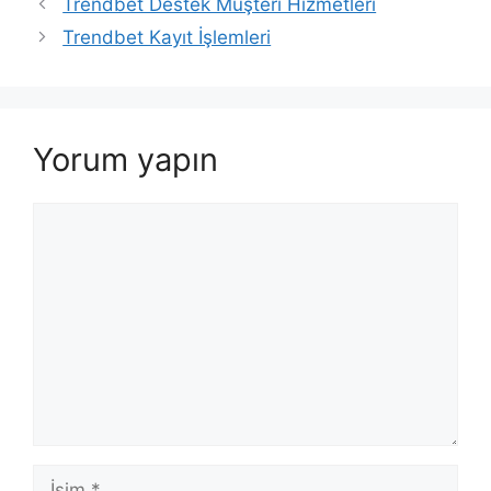
Trendbet Destek Müşteri Hizmetleri
Trendbet Kayıt İşlemleri
Yorum yapın
Yorum
İsim