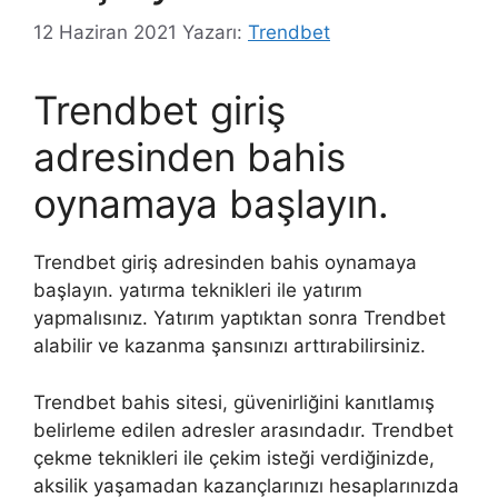
12 Haziran 2021
Yazarı:
Trendbet
Trendbet giriş
adresinden bahis
oynamaya başlayın.
Trendbet giriş adresinden bahis oynamaya
başlayın. yatırma teknikleri ile yatırım
yapmalısınız. Yatırım yaptıktan sonra Trendbet
alabilir ve kazanma şansınızı arttırabilirsiniz.
Trendbet bahis sitesi, güvenirliğini kanıtlamış
belirleme edilen adresler arasındadır. Trendbet
çekme teknikleri ile çekim isteği verdiğinizde,
aksilik yaşamadan kazançlarınızı hesaplarınızda