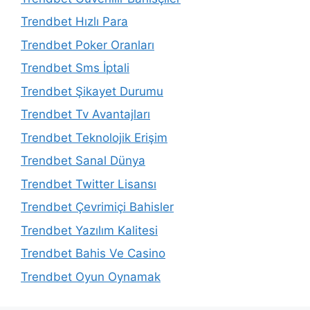
Trendbet Hızlı Para
Trendbet Poker Oranları
Trendbet Sms İptali
Trendbet Şikayet Durumu
Trendbet Tv Avantajları
Trendbet Teknolojik Erişim
Trendbet Sanal Dünya
Trendbet Twitter Lisansı
Trendbet Çevrimiçi Bahisler
Trendbet Yazılım Kalitesi
Trendbet Bahis Ve Casino
Trendbet Oyun Oynamak