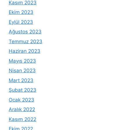
Kasım 2023
Ekim 2023
Eylül 2023
Ağustos 2023
Temmuz 2023
Haziran 2023
Mayıs 2023
Nisan 2023
Mart 2023
Şubat 2023
Ocak 2023
Aralık 2022
Kasım 2022
Ekim 2022