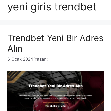
yeni giris trendbet
Trendbet Yeni Bir Adres
Alın
6 Ocak 2024
Yazarı: