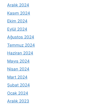
Aralık 2024
Kasım 2024
Ekim 2024
Eylül 2024
Ağustos 2024
Temmuz 2024
Haziran 2024
Mayıs 2024
Nisan 2024
Mart 2024
Şubat 2024
Ocak 2024
Aralık 2023