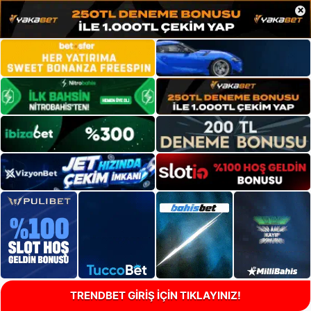
×
TRENDBET GİRİŞ İÇİN TIKLAYINIZ!