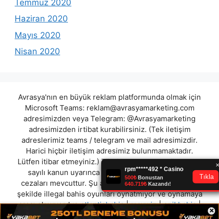
Temmuz 2020
Haziran 2020
Mayıs 2020
Nisan 2020
Avrasya'nın en büyük reklam platformunda olmak için
Microsoft Teams:
reklam@avrasyamarketing.com
adresimizden veya Telegram: @Avrasyamarketing
adresimizden irtibat kurabilirsiniz. (Tek iletişim
adreslerimiz teams / telegram ve mail adresimizdir.
Harici hiçbir iletişim adresimiz bulunmamaktadır.
Lütfen itibar etmeyiniz.) Türkiye yasalarına göre 7258
sayılı kanun uyarınca yasa dışı bahis oynamanın
cezaları mevcuttur. Şu an bulunduğunuz site hiç bir
şekilde illegal bahis oyunları oynatmıyor ve oynamaya
aracı olmuyordur.
atlantisbahis
|
maxwin
|
epikbahis
|
×
vakkobahis
|
casinomilyon
|
tulipbet
|
totobi
|
voredbet