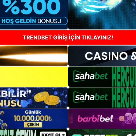
TRENDBET GİRİŞ İÇİN TIKLAYINIZ!