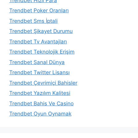
Trendbet Hızlı Para
Trendbet Poker Oranları
Trendbet Sms İptali
Trendbet Şikayet Durumu
Trendbet Tv Avantajları
Trendbet Teknolojik Erişim
Trendbet Sanal Dünya
Trendbet Twitter Lisansı
Trendbet Çevrimiçi Bahisler
Trendbet Yazılım Kalitesi
Trendbet Bahis Ve Casino
Trendbet Oyun Oynamak