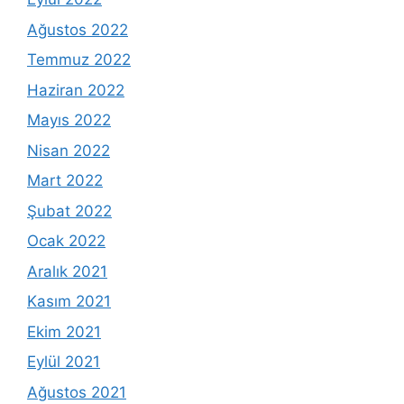
Ağustos 2022
Temmuz 2022
Haziran 2022
Mayıs 2022
Nisan 2022
Mart 2022
Şubat 2022
Ocak 2022
Aralık 2021
Kasım 2021
Ekim 2021
Eylül 2021
Ağustos 2021