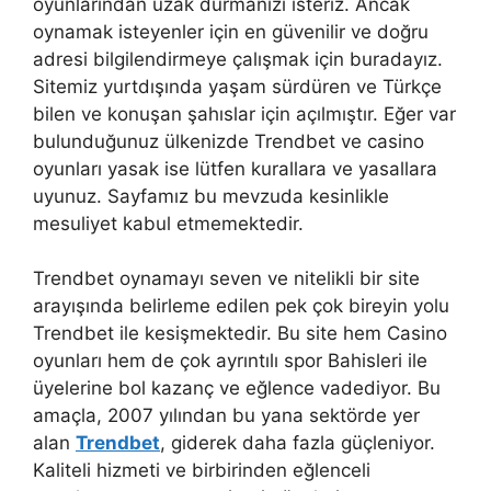
oyunlarından uzak durmanızı isteriz. Ancak
oynamak isteyenler için en güvenilir ve doğru
adresi bilgilendirmeye çalışmak için buradayız.
Sitemiz yurtdışında yaşam sürdüren ve Türkçe
bilen ve konuşan şahıslar için açılmıştır. Eğer var
bulunduğunuz ülkenizde Trendbet ve casino
oyunları yasak ise lütfen kurallara ve yasallara
uyunuz. Sayfamız bu mevzuda kesinlikle
mesuliyet kabul etmemektedir.
Trendbet oynamayı seven ve nitelikli bir site
arayışında belirleme edilen pek çok bireyin yolu
Trendbet ile kesişmektedir. Bu site hem Casino
oyunları hem de çok ayrıntılı spor Bahisleri ile
üyelerine bol kazanç ve eğlence vadediyor. Bu
amaçla, 2007 yılından bu yana sektörde yer
alan
Trendbet
, giderek daha fazla güçleniyor.
Kaliteli hizmeti ve birbirinden eğlenceli