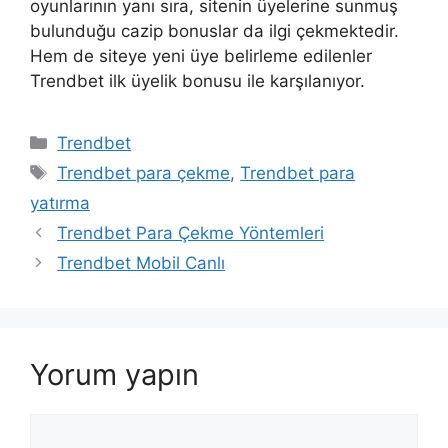
oyunlarının yanı sıra, sitenin üyelerine sunmuş
bulunduğu cazip bonuslar da ilgi çekmektedir.
Hem de siteye yeni üye belirleme edilenler
Trendbet ilk üyelik bonusu ile karşılanıyor.
Kategoriler
Trendbet
Etiketler
Trendbet para çekme
,
Trendbet para
yatırma
Trendbet Para Çekme Yöntemleri
Trendbet Mobil Canlı
Yorum yapın
Yorum