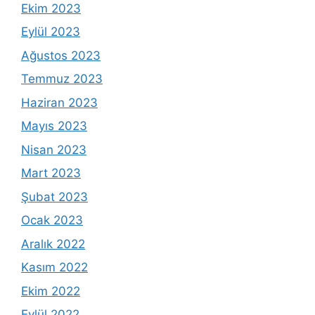
Ekim 2023
Eylül 2023
Ağustos 2023
Temmuz 2023
Haziran 2023
Mayıs 2023
Nisan 2023
Mart 2023
Şubat 2023
Ocak 2023
Aralık 2022
Kasım 2022
Ekim 2022
Eylül 2022