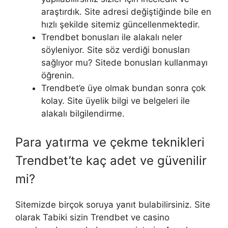
araştırdık. Site adresi değiştiğinde bile en
hızlı şekilde sitemiz güncellenmektedir.
Trendbet bonusları ile alakalı neler
söyleniyor. Site söz verdiği bonusları
sağlıyor mu? Sitede bonusları kullanmayı
öğrenin.
Trendbet’e üye olmak bundan sonra çok
kolay. Site üyelik bilgi ve belgeleri ile
alakalı bilgilendirme.
Para yatırma ve çekme teknikleri
Trendbet’te kaç adet ve güvenilir
mi?
Sitemizde birçok soruya yanıt bulabilirsiniz. Site
olarak Tabiki sizin Trendbet ve casino