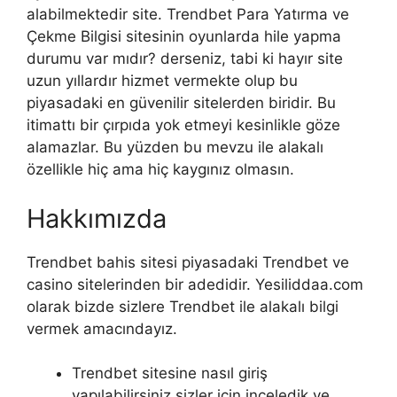
alabilmektedir site. Trendbet Para Yatırma ve
Çekme Bilgisi sitesinin oyunlarda hile yapma
durumu var mıdır? derseniz, tabi ki hayır site
uzun yıllardır hizmet vermekte olup bu
piyasadaki en güvenilir sitelerden biridir. Bu
itimattı bir çırpıda yok etmeyi kesinlikle göze
alamazlar. Bu yüzden bu mevzu ile alakalı
özellikle hiç ama hiç kaygınız olmasın.
Hakkımızda
Trendbet bahis sitesi piyasadaki Trendbet ve
casino sitelerinden bir adedidir. Yesiliddaa.com
olarak bizde sizlere Trendbet ile alakalı bilgi
vermek amacındayız.
Trendbet sitesine nasıl giriş
yapılabilirsiniz sizler için inceledik ve