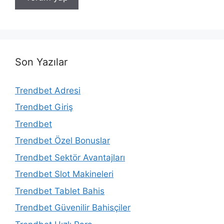
Son Yazılar
Trendbet Adresi
Trendbet Giriş
Trendbet
Trendbet Özel Bonuslar
Trendbet Sektör Avantajları
Trendbet Slot Makineleri
Trendbet Tablet Bahis
Trendbet Güvenilir Bahisçiler