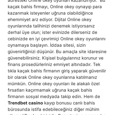
adresteki Online okey oyunları kazandırıyor. Bu
kaçak bahis firmayı, Online okey oynayıp para
kazanmak isteyenler uğruna olabildiğince
ehemmiyet arz ediyor. Dijital Online okey
oyunlarında talihinizi denemek istiyorsanız
derhal üye olun; ister evinizde dilerseniz de
cebinizde en iyi çevrimiçi Online okey oyunlarını
oynamaya başlayın. İddaa sitesi, sizin
güvenirliğinizi düşünür. Bu amaçla site idaresine
güvenebilirsiniz. Kişisel bulgularınız korunur ve
finans prosedürleriniz emniyet altındadır. Tek
tıkla kaçak bahis firmanın giriş yaparak güvenilir
bir olarak Online okey oyunlarına katılmanız
mümkün. Online okey oyunları ile alakalı özel
fırsatları kaçırmamak uğruna kaçak bahis
firmanın sosyal medyada takip edin. Hem de
Trendbet casino
kayıp bonusu canlı bahis
bürosunda istifa edebileceğiniz diğer mühim