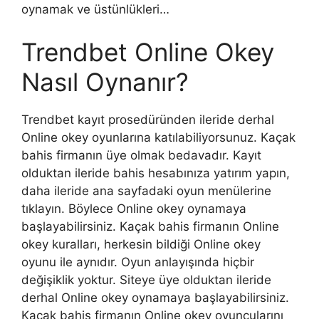
oynamak ve üstünlükleri…
Trendbet Online Okey
Nasıl Oynanır?
Trendbet kayıt prosedüründen ileride derhal
Online okey oyunlarına katılabiliyorsunuz. Kaçak
bahis firmanın üye olmak bedavadır. Kayıt
olduktan ileride bahis hesabınıza yatırım yapın,
daha ileride ana sayfadaki oyun menülerine
tıklayın. Böylece Online okey oynamaya
başlayabilirsiniz. Kaçak bahis firmanın Online
okey kuralları, herkesin bildiği Online okey
oyunu ile aynıdır. Oyun anlayışında hiçbir
değişiklik yoktur. Siteye üye olduktan ileride
derhal Online okey oynamaya başlayabilirsiniz.
Kaçak bahis firmanın Online okey oyuncularını