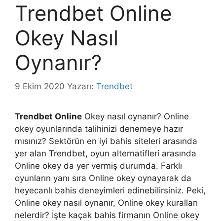
Trendbet Online
Okey Nasıl
Oynanır?
9 Ekim 2020
Yazarı:
Trendbet
Trendbet Online
Okey nasıl oynanır? Online
okey oyunlarında talihinizi denemeye hazır
mısınız? Sektörün en iyi bahis siteleri arasında
yer alan Trendbet, oyun alternatifleri arasında
Online okey da yer vermiş durumda. Farklı
oyunların yanı sıra Online okey oynayarak da
heyecanlı bahis deneyimleri edinebilirsiniz. Peki,
Online okey nasıl oynanır, Online okey kuralları
nelerdir? İşte kaçak bahis firmanın Online okey