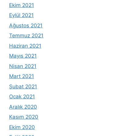
Ekim 2021
Eylül 2021
Ağustos 2021
Temmuz 2021
Haziran 2021
Mayıs 2021
Nisan 2021
Mart 2021
Şubat 2021
Ocak 2021
Aralık 2020
Kasım 2020
Ekim 2020