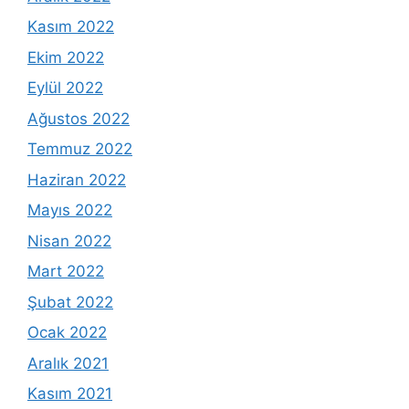
Kasım 2022
Ekim 2022
Eylül 2022
Ağustos 2022
Temmuz 2022
Haziran 2022
Mayıs 2022
Nisan 2022
Mart 2022
Şubat 2022
Ocak 2022
Aralık 2021
Kasım 2021