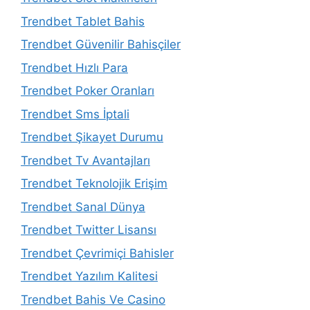
Trendbet Tablet Bahis
Trendbet Güvenilir Bahisçiler
Trendbet Hızlı Para
Trendbet Poker Oranları
Trendbet Sms İptali
Trendbet Şikayet Durumu
Trendbet Tv Avantajları
Trendbet Teknolojik Erişim
Trendbet Sanal Dünya
Trendbet Twitter Lisansı
Trendbet Çevrimiçi Bahisler
Trendbet Yazılım Kalitesi
Trendbet Bahis Ve Casino