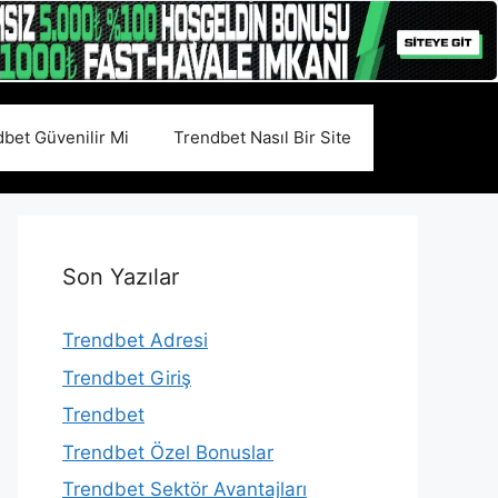
bet Güvenilir Mi
Trendbet Nasıl Bir Site
Son Yazılar
Trendbet Adresi
Trendbet Giriş
Trendbet
Trendbet Özel Bonuslar
Trendbet Sektör Avantajları