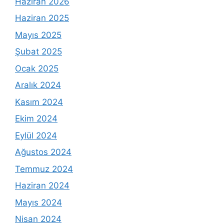
Haziran 2026
Haziran 2025
Mayıs 2025
Şubat 2025
Ocak 2025
Aralık 2024
Kasım 2024
Ekim 2024
Eylül 2024
Ağustos 2024
Temmuz 2024
Haziran 2024
Mayıs 2024
Nisan 2024