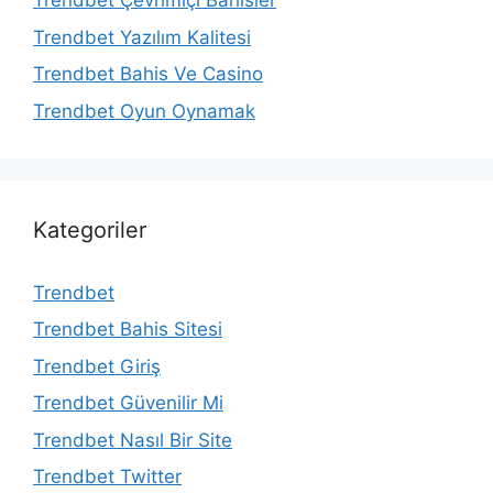
Trendbet Çevrimiçi Bahisler
Trendbet Yazılım Kalitesi
Trendbet Bahis Ve Casino
Trendbet Oyun Oynamak
Kategoriler
Trendbet
Trendbet Bahis Sitesi
Trendbet Giriş
Trendbet Güvenilir Mi
Trendbet Nasıl Bir Site
Trendbet Twitter