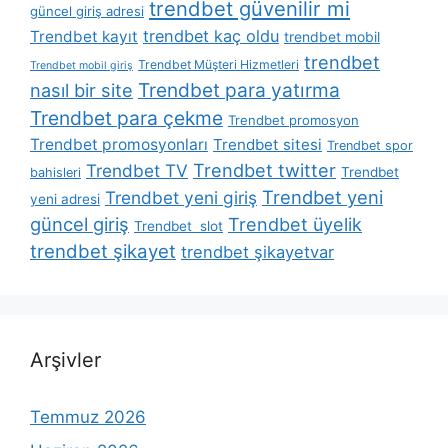
trendbet güvenilir mi
güncel giriş adresi
trendbet kaç oldu
Trendbet kayıt
trendbet mobil
trendbet
Trendbet Müşteri Hizmetleri
Trendbet mobil giriş
Trendbet para yatırma
nasıl bir site
Trendbet para çekme
Trendbet promosyon
Trendbet promosyonları
Trendbet sitesi
Trendbet spor
Trendbet twitter
Trendbet TV
Trendbet
bahisleri
Trendbet yeni
Trendbet yeni giriş
yeni adresi
güncel giriş
Trendbet üyelik
Trendbet slot
trendbet şikayet
trendbet şikayetvar
Arşivler
Temmuz 2026