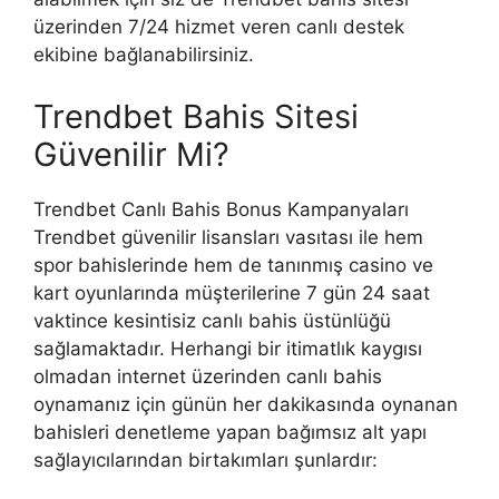
üzerinden 7/24 hizmet veren canlı destek
ekibine bağlanabilirsiniz.
Trendbet Bahis Sitesi
Güvenilir Mi?
Trendbet Canlı Bahis Bonus Kampanyaları
Trendbet güvenilir lisansları vasıtası ile hem
spor bahislerinde hem de tanınmış casino ve
kart oyunlarında müşterilerine 7 gün 24 saat
vaktince kesintisiz canlı bahis üstünlüğü
sağlamaktadır. Herhangi bir itimatlık kaygısı
olmadan internet üzerinden canlı bahis
oynamanız için günün her dakikasında oynanan
bahisleri denetleme yapan bağımsız alt yapı
sağlayıcılarından birtakımları şunlardır: