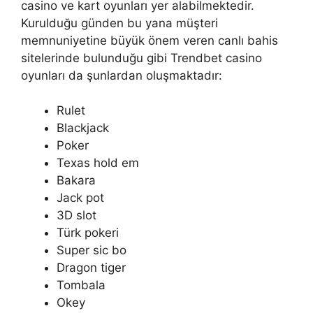
casino ve kart oyunları yer alabilmektedir.
Kurulduğu günden bu yana müşteri
memnuniyetine büyük önem veren canlı bahis
sitelerinde bulunduğu gibi Trendbet casino
oyunları da şunlardan oluşmaktadır:
Rulet
Blackjack
Poker
Texas hold em
Bakara
Jack pot
3D slot
Türk pokeri
Super sic bo
Dragon tiger
Tombala
Okey