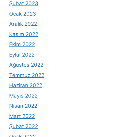
Şubat 2023
Ocak 2023
Aralık 2022
Kasım 2022
Ekim 2022
Eylül 2022
Ağustos 2022
Temmuz 2022
Haziran 2022
Mayıs 2022
Nisan 2022
Mart 2022
Şubat 2022
Ocak 2022