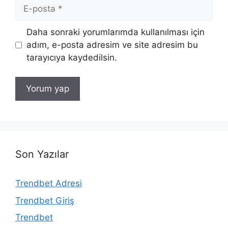
E-
posta
İnternet
Daha sonraki yorumlarımda kullanılması için
sitesi
adım, e-posta adresim ve site adresim bu
tarayıcıya kaydedilsin.
Son Yazılar
Trendbet Adresi
Trendbet Giriş
Trendbet