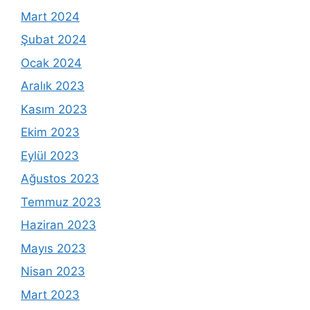
Mart 2024
Şubat 2024
Ocak 2024
Aralık 2023
Kasım 2023
Ekim 2023
Eylül 2023
Ağustos 2023
Temmuz 2023
Haziran 2023
Mayıs 2023
Nisan 2023
Mart 2023