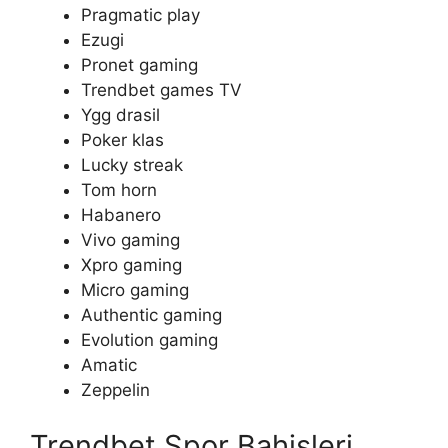
Pragmatic play
Ezugi
Pronet gaming
Trendbet games TV
Ygg drasil
Poker klas
Lucky streak
Tom horn
Habanero
Vivo gaming
Xpro gaming
Micro gaming
Authentic gaming
Evolution gaming
Amatic
Zeppelin
Trendbet Spor Bahisleri