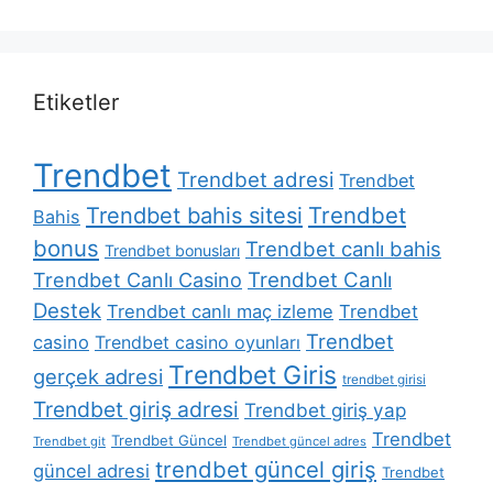
Etiketler
Trendbet
Trendbet adresi
Trendbet
Trendbet
Trendbet bahis sitesi
Bahis
bonus
Trendbet canlı bahis
Trendbet bonusları
Trendbet Canlı
Trendbet Canlı Casino
Destek
Trendbet canlı maç izleme
Trendbet
Trendbet
casino
Trendbet casino oyunları
Trendbet Giris
gerçek adresi
trendbet girisi
Trendbet giriş adresi
Trendbet giriş yap
Trendbet
Trendbet Güncel
Trendbet git
Trendbet güncel adres
trendbet güncel giriş
güncel adresi
Trendbet