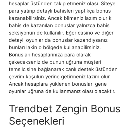
hesaplar üstünden takip etmeniz olası. Siteye
para yatırıp detaylı bahisleri yaptıkça bonus
kazanabilirsiniz. Ancak bilmeniz lazım olur ki
bahis de kazanılan bonuslar yalnızca bahis
seksiyonun de kullanılır. Eğer casino ve diğer
detaylı oyunlar da bonuslar kazandıysanız
bunları lakin o bölgede kullanabilirsiniz.
Bonusları hesaplarınıza para olarak
çekecekseniz de bunun uğruna müşteri
temsilcisine bağlanarak canlı destek üstünden
çevrim koşulun yerine getirmeniz lazım olur.
Ancak hesaplara yüklenen bonusları gene
oyunlar uğruna de kullanmanız olası olacaktır.
Trendbet Zengin Bonus
Seçenekleri