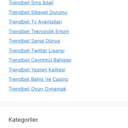
Trendbet Sms İptali
Trendbet Şikayet Durumu
Trendbet Tv Avantajları
Trendbet Teknolojik Erişim
Trendbet Sanal Dünya
Trendbet Twitter Lisansı
Trendbet Çevrimiçi Bahisler
Trendbet Yazılım Kalitesi
Trendbet Bahis Ve Casino
Trendbet Oyun Oynamak
Kategoriler