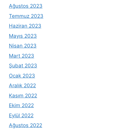
Ağustos 2023
Temmuz 2023
Haziran 2023
Mayıs 2023
Nisan 2023
Mart 2023
Şubat 2023
Ocak 2023
Aralık 2022
Kasım 2022
Ekim 2022
Eylül 2022
Ağustos 2022