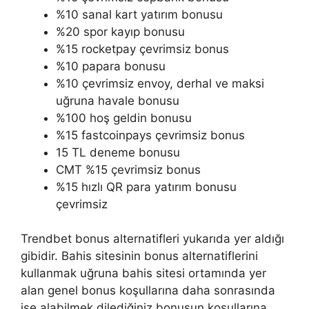
%10 sanal kart yatırım bonusu
%20 spor kayıp bonusu
%15 rocketpay çevrimsiz bonus
%10 papara bonusu
%10 çevrimsiz envoy, derhal ve maksi
uğruna havale bonusu
%100 hoş geldin bonusu
%15 fastcoinpays çevrimsiz bonus
15 TL deneme bonusu
CMT %15 çevrimsiz bonus
%15 hızlı QR para yatırım bonusu
çevrimsiz
Trendbet bonus alternatifleri yukarıda yer aldığı
gibidir. Bahis sitesinin bonus alternatiflerini
kullanmak uğruna bahis sitesi ortamında yer
alan genel bonus koşullarına daha sonrasında
ise alabilmek dilediğiniz bonusun koşullarına