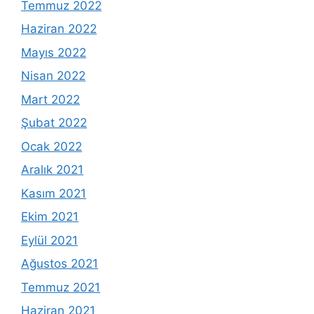
Temmuz 2022
Haziran 2022
Mayıs 2022
Nisan 2022
Mart 2022
Şubat 2022
Ocak 2022
Aralık 2021
Kasım 2021
Ekim 2021
Eylül 2021
Ağustos 2021
Temmuz 2021
Haziran 2021