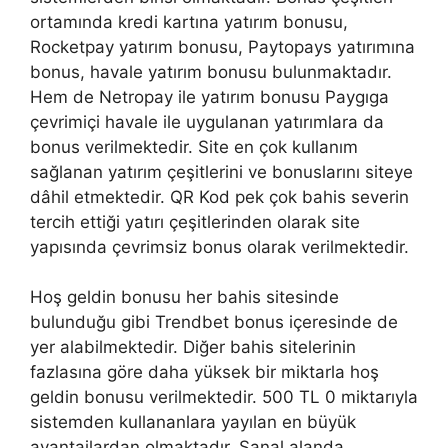
ortamında kredi kartına yatırım bonusu,
Rocketpay yatırım bonusu, Paytopays yatırımına
bonus, havale yatırım bonusu bulunmaktadır.
Hem de Netropay ile yatırım bonusu Paygıga
çevrimiçi havale ile uygulanan yatırımlara da
bonus verilmektedir. Site en çok kullanım
sağlanan yatırım çeşitlerini ve bonuslarını siteye
dâhil etmektedir. QR Kod pek çok bahis severin
tercih ettiği yatırı çeşitlerinden olarak site
yapısında çevrimsiz bonus olarak verilmektedir.
Hoş geldin bonusu her bahis sitesinde
bulunduğu gibi Trendbet bonus içeresinde de
yer alabilmektedir. Diğer bahis sitelerinin
fazlasına göre daha yüksek bir miktarla hoş
geldin bonusu verilmektedir. 500 TL 0 miktarıyla
sistemden kullananlara yayılan en büyük
avantajlardan olmaktadır. Sanal alanda