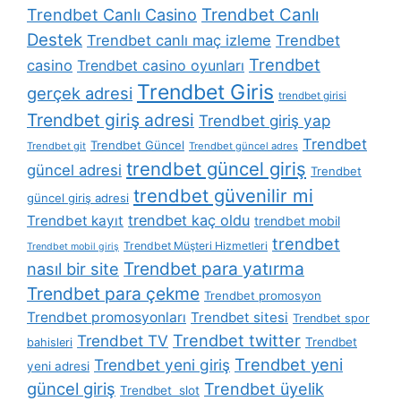
Trendbet Canlı
Trendbet Canlı Casino
Destek
Trendbet canlı maç izleme
Trendbet
Trendbet
casino
Trendbet casino oyunları
Trendbet Giris
gerçek adresi
trendbet girisi
Trendbet giriş adresi
Trendbet giriş yap
Trendbet
Trendbet Güncel
Trendbet git
Trendbet güncel adres
trendbet güncel giriş
güncel adresi
Trendbet
trendbet güvenilir mi
güncel giriş adresi
trendbet kaç oldu
Trendbet kayıt
trendbet mobil
trendbet
Trendbet Müşteri Hizmetleri
Trendbet mobil giriş
Trendbet para yatırma
nasıl bir site
Trendbet para çekme
Trendbet promosyon
Trendbet promosyonları
Trendbet sitesi
Trendbet spor
Trendbet twitter
Trendbet TV
Trendbet
bahisleri
Trendbet yeni
Trendbet yeni giriş
yeni adresi
güncel giriş
Trendbet üyelik
Trendbet slot