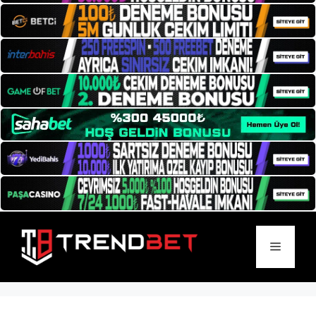
İçeriğe
atla
Menü