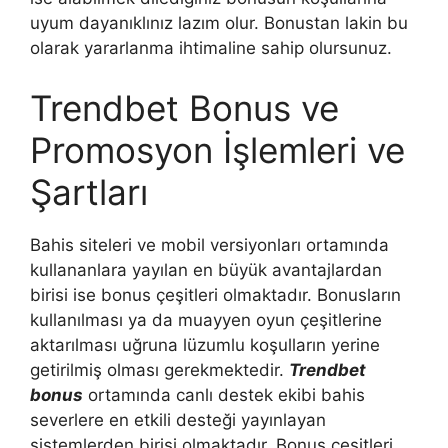
uyum dayanıklınız lazım olur. Bonustan lakin bu
olarak yararlanma ihtimaline sahip olursunuz.
Trendbet Bonus ve
Promosyon İşlemleri ve
Şartları
Bahis siteleri ve mobil versiyonları ortamında
kullananlara yayılan en büyük avantajlardan
birisi ise bonus çeşitleri olmaktadır. Bonusların
kullanılması ya da muayyen oyun çeşitlerine
aktarılması uğruna lüzumlu koşulların yerine
getirilmiş olması gerekmektedir.
Trendbet
bonus
ortamında canlı destek ekibi bahis
severlere en etkili desteği yayınlayan
sistemlerden birisi olmaktadır. Bonus çeşitleri