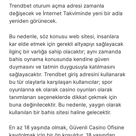
Trendbet oturum açma adresi zamanla
değişecek ve İnternet Takviminde yeni bir adla
yeniden görünecek.
Bu nedenle, söz konusu web sitesi, insanlara
kar elde etmek için gerekli altyapıyı sağlayacak
ilginç bir varlığa sahip olacaktır; aynı zamanda
bahis oynama konusunda kendine güven
duymasını ve tatmin duygusuyla katılmasını
sağlayacaktır. Trendbet giriş adresini kullanarak
bu tür olaylarla karşılaşan kullanıcılar; spor
oyunlarına ek olarak casino oyunları olarak
tanımlanan seçeneklerde dikkat çekmek için
buna değinilecektir. Bu nedenle, yaygın olarak
kullanılan bir bahis sitesi haline gelecektir.
En az 18 yaşında olmak, Güvenli Casino Ofisine
kaydolmak için bir ön koşuldur. 18 yaşından