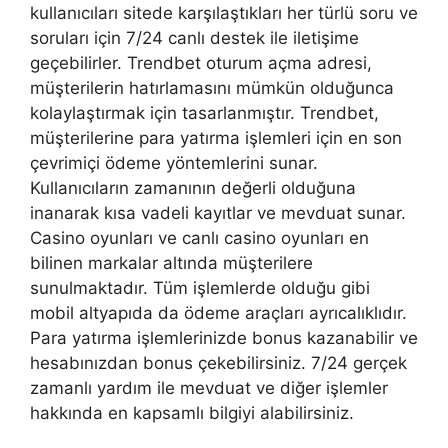
kullanıcıları sitede karşılaştıkları her türlü soru ve
soruları için 7/24 canlı destek ile iletişime
geçebilirler. Trendbet oturum açma adresi,
müşterilerin hatırlamasını mümkün olduğunca
kolaylaştırmak için tasarlanmıştır. Trendbet,
müşterilerine para yatırma işlemleri için en son
çevrimiçi ödeme yöntemlerini sunar.
Kullanıcıların zamanının değerli olduğuna
inanarak kısa vadeli kayıtlar ve mevduat sunar.
Casino oyunları ve canlı casino oyunları en
bilinen markalar altında müşterilere
sunulmaktadır. Tüm işlemlerde olduğu gibi
mobil altyapıda da ödeme araçları ayrıcalıklıdır.
Para yatırma işlemlerinizde bonus kazanabilir ve
hesabınızdan bonus çekebilirsiniz. 7/24 gerçek
zamanlı yardım ile mevduat ve diğer işlemler
hakkında en kapsamlı bilgiyi alabilirsiniz.