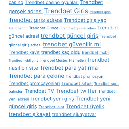
Trendbet
casino
Trendbet casino oyunları
Trendbet Giris
gerçek adresi
trendbet girisi
Trendbet giriş adresi
Trendbet giriş yap
Trendbet
Trendbet Güncel
Trendbet git
Trendbet güncel adres
trendbet güncel giriş
güncel adresi
Trendbet
trendbet güvenilir mi
güncel giriş adresi
trendbet kaç oldu
Trendbet kayıt
trendbet mobil
trendbet
Trendbet Müşteri Hizmetleri
Trendbet mobil giriş
Trendbet para yatırma
nasıl bir site
Trendbet para çekme
Trendbet promosyon
Trendbet promosyonları
Trendbet sitesi
Trendbet spor
Trendbet twitter
Trendbet TV
Trendbet
bahisleri
Trendbet yeni
Trendbet yeni giriş
yeni adresi
güncel giriş
Trendbet üyelik
Trendbet slot
trendbet şikayet
trendbet şikayetvar