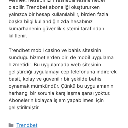
vermek, hesabınızın feshedilmesine neden
olabilir. Trendbet aboneliği oluştururken
yalnızca bir hesap kullanılabilir, birden fazla
başka bilgi kullandığınızda hesabınız
kumarhanenin güvenlik sistemi tarafından
kilitlenir.
Trendbet mobil casino ve bahis sitesinin
sunduğu hizmetlerden biri de mobil uygulama
hizmetidir. Bu uygulamada web sitesinin
geliştirdiği uygulamayı cep telefonuna indirerek
basit, kolay ve güvenilir bir şekilde bahis
oynamak mümkündür. Çünkü bu uygulamanın
herhangi bir sorunla karşılaşma şansı yoktur.
Abonelerin kolayca işlem yapabilmesi için
geliştirilmiştir.
Kategoriler
Trendbet