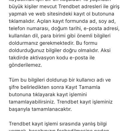
büyük kişiler mevcut Trendbet adresleri ile giriş
yapmalı ve web sitesindeki kayıt ol butonuna
tıklamalıdır. Açılan kayıt formunda ad, soy ad,
telefon numarası, doğum tarihi, e-posta adresi,
kullanılan dil, para birimi gibi önemli bilgileri
doldurmanız gerekmektedir. Bu formu
doldurduğunuz bilgiler doğru olmalıdır. Aksi
takdirde aktivasyon kodu e-posta ile
gönderilemez.
Tüm bu bilgileri doldurup bir kullanıcı adı ve
şifre belirledikten sonra Kayıt Tamamla
butonuna tıklayarak kayıt işlemini
tamamlayabilirsiniz. Trendbet kayıt işleminiz
başarıyla tamamlanacaktır.
Trendbet kayıt işlemi sırasında yanlış bilgi