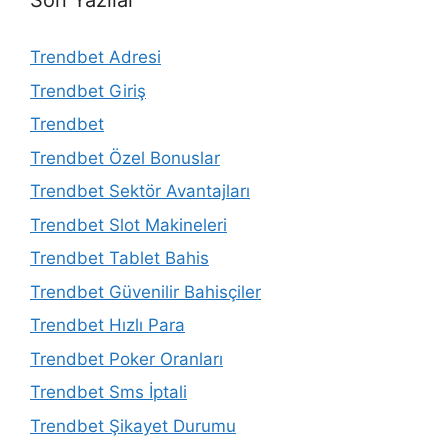
Son Yazılar
Trendbet Adresi
Trendbet Giriş
Trendbet
Trendbet Özel Bonuslar
Trendbet Sektör Avantajları
Trendbet Slot Makineleri
Trendbet Tablet Bahis
Trendbet Güvenilir Bahisçiler
Trendbet Hızlı Para
Trendbet Poker Oranları
Trendbet Sms İptali
Trendbet Şikayet Durumu