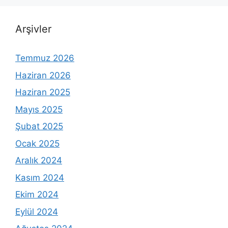
Arşivler
Temmuz 2026
Haziran 2026
Haziran 2025
Mayıs 2025
Şubat 2025
Ocak 2025
Aralık 2024
Kasım 2024
Ekim 2024
Eylül 2024