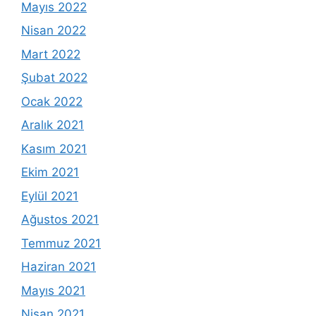
Mayıs 2022
Nisan 2022
Mart 2022
Şubat 2022
Ocak 2022
Aralık 2021
Kasım 2021
Ekim 2021
Eylül 2021
Ağustos 2021
Temmuz 2021
Haziran 2021
Mayıs 2021
Nisan 2021