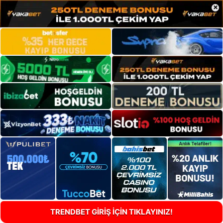
×
TRENDBET GİRİŞ İÇİN TIKLAYINIZ!