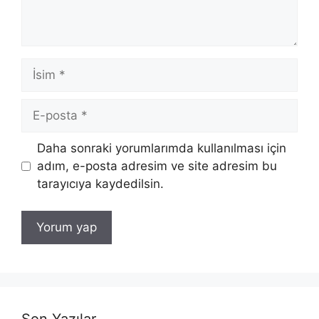
İsim
E-
posta
İnternet
Daha sonraki yorumlarımda kullanılması için
sitesi
adım, e-posta adresim ve site adresim bu
tarayıcıya kaydedilsin.