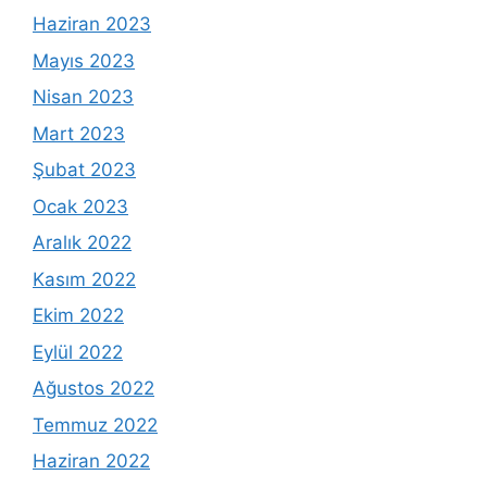
Haziran 2023
Mayıs 2023
Nisan 2023
Mart 2023
Şubat 2023
Ocak 2023
Aralık 2022
Kasım 2022
Ekim 2022
Eylül 2022
Ağustos 2022
Temmuz 2022
Haziran 2022