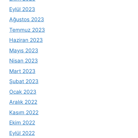
Eylül 2023
Ağustos 2023
Temmuz 2023
Haziran 2023
Mayıs 2023
Nisan 2023
Mart 2023
Şubat 2023
Ocak 2023
Aralık 2022
Kasım 2022
Ekim 2022
Eylül 2022