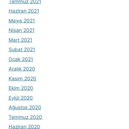
Temmuz 2021
Haziran 2021
Mayıs 2021
Nisan 2021
Mart 2021
Şubat 2021
Ocak 2021
Aralık 2020
Kasım 2020
Ekim 2020
Eylül 2020
Ağustos 2020
Temmuz 2020
Haziran 2020