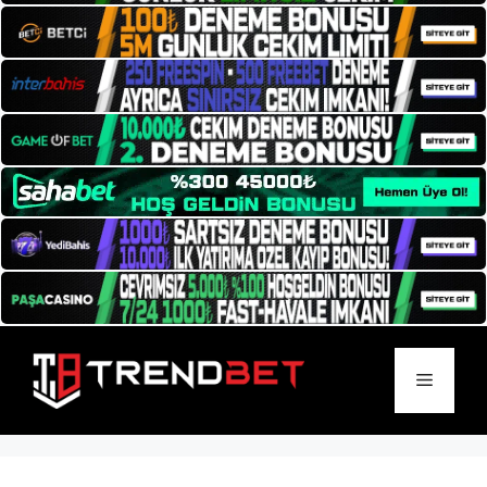
İçeriğe
atla
Menü