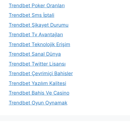
Trendbet Poker Oranları
Trendbet Sms İptali
Trendbet Şikayet Durumu
Trendbet Tv Avantajları
Trendbet Teknolojik Erişim
Trendbet Sanal Dünya
Trendbet Twitter Lisansı
Trendbet Çevrimiçi Bahisler
Trendbet Yazılım Kalitesi
Trendbet Bahis Ve Casino
Trendbet Oyun Oynamak