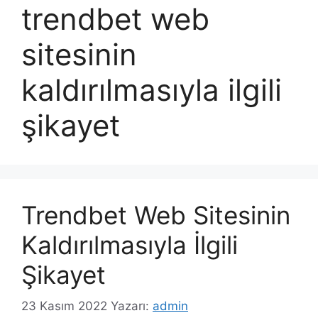
trendbet web
sitesinin
kaldırılmasıyla ilgili
şikayet
Trendbet Web Sitesinin
Kaldırılmasıyla İlgili
Şikayet
23 Kasım 2022
Yazarı:
admin