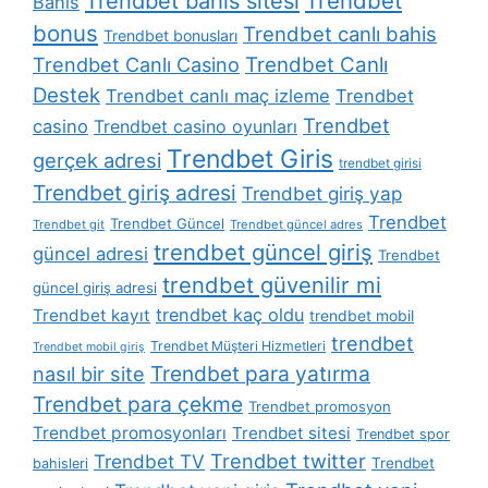
Trendbet
Trendbet bahis sitesi
Bahis
bonus
Trendbet canlı bahis
Trendbet bonusları
Trendbet Canlı
Trendbet Canlı Casino
Destek
Trendbet canlı maç izleme
Trendbet
Trendbet
casino
Trendbet casino oyunları
Trendbet Giris
gerçek adresi
trendbet girisi
Trendbet giriş adresi
Trendbet giriş yap
Trendbet
Trendbet Güncel
Trendbet git
Trendbet güncel adres
trendbet güncel giriş
güncel adresi
Trendbet
trendbet güvenilir mi
güncel giriş adresi
trendbet kaç oldu
Trendbet kayıt
trendbet mobil
trendbet
Trendbet Müşteri Hizmetleri
Trendbet mobil giriş
Trendbet para yatırma
nasıl bir site
Trendbet para çekme
Trendbet promosyon
Trendbet promosyonları
Trendbet sitesi
Trendbet spor
Trendbet twitter
Trendbet TV
Trendbet
bahisleri