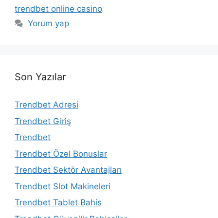
trendbet online casino
Yorum yap
Son Yazılar
Trendbet Adresi
Trendbet Giriş
Trendbet
Trendbet Özel Bonuslar
Trendbet Sektör Avantajları
Trendbet Slot Makineleri
Trendbet Tablet Bahis