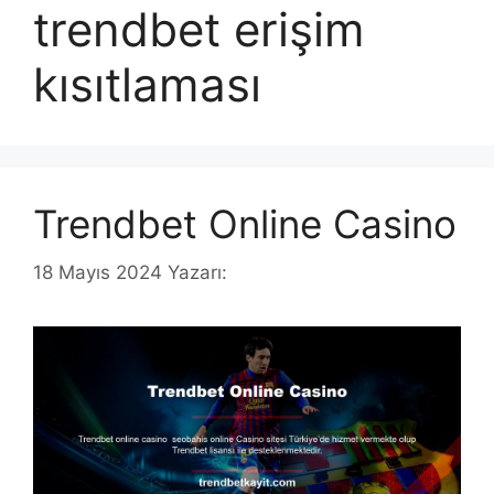
trendbet erişim
kısıtlaması
Trendbet Online Casino
18 Mayıs 2024
Yazarı: