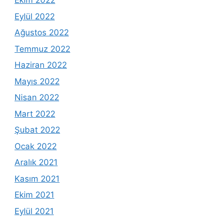
Ekim 2022
Eylül 2022
Ağustos 2022
Temmuz 2022
Haziran 2022
Mayıs 2022
Nisan 2022
Mart 2022
Şubat 2022
Ocak 2022
Aralık 2021
Kasım 2021
Ekim 2021
Eylül 2021