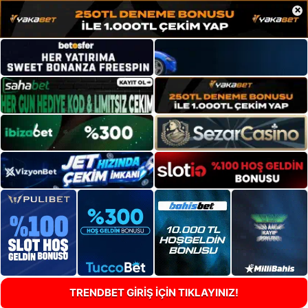
×
TRENDBET GİRİŞ İÇİN TIKLAYINIZ!