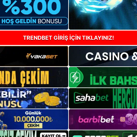
TRENDBET GİRİŞ İÇİN TIKLAYINIZ!