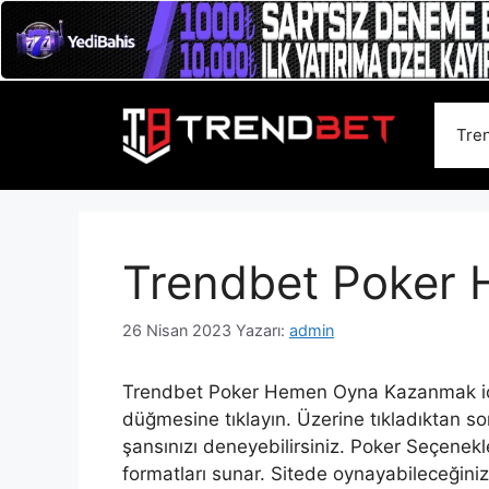
İçeriğe
atla
Tre
Trendbet Poker
26 Nisan 2023
Yazarı:
admin
Trendbet Poker Hemen Oyna Kazanmak içi
düğmesine tıklayın. Üzerine tıkladıktan s
şansınızı deneyebilirsiniz. Poker Seçenekl
formatları sunar. Sitede oynayabileceğiniz