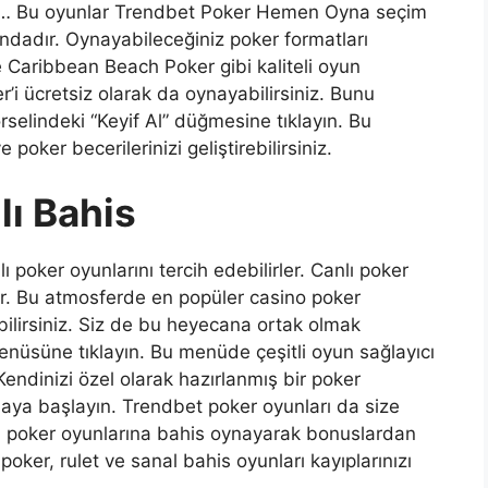
er… Bu oyunlar Trendbet Poker Hemen Oyna seçim
ındadır. Oynayabileceğiniz poker formatları
 Caribbean Beach Poker gibi kaliteli oyun
i ücretsiz olarak da oynayabilirsiniz. Bunu
selindeki “Keyif Al” düğmesine tıklayın. Bu
poker becerilerinizi geliştirebilirsiniz.
lı Bahis
oker oyunlarını tercih edebilirler. Canlı poker
tır. Bu atmosferde en popüler casino poker
abilirsiniz. Siz de bu heyecana ortak olmak
enüsüne tıklayın. Bu menüde çeşitli oyun sağlayıcı
 Kendinizi özel olarak hazırlanmış bir poker
ya başlayın. Trendbet poker oyunları da size
ı poker oyunlarına bahis oynayarak bonuslardan
ker, rulet ve sanal bahis oyunları kayıplarınızı