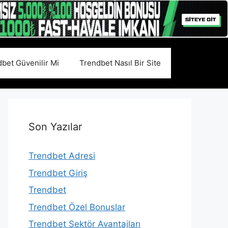
bet Güvenilir Mi
Trendbet Nasıl Bir Site
Son Yazılar
Trendbet Adresi
Trendbet Giriş
Trendbet
Trendbet Özel Bonuslar
Trendbet Sektör Avantajları