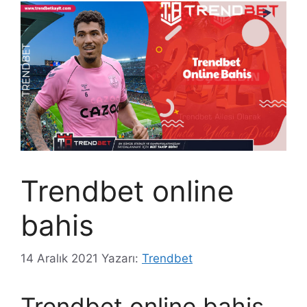
Trendbet online
bahis
14 Aralık 2021
Yazarı:
Trendbet
Trendbet online bahis