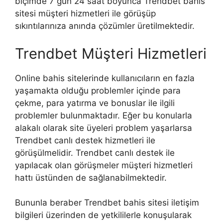
biçimde 7 gün 24 saat boyunca Trendbet bahis
sitesi müşteri hizmetleri ile görüşüp
sıkıntılarınıza anında çözümler üretilmektedir.
Trendbet Müşteri Hizmetleri
Online bahis sitelerinde kullanıcıların en fazla
yaşamakta olduğu problemler içinde para
çekme, para yatırma ve bonuslar ile ilgili
problemler bulunmaktadır. Eğer bu konularla
alakalı olarak site üyeleri problem yaşarlarsa
Trendbet canlı destek hizmetleri ile
görüşülmelidir. Trendbet canlı destek ile
yapılacak olan görüşmeler müşteri hizmetleri
hattı üstünden de sağlanabilmektedir.
Bununla beraber Trendbet bahis sitesi iletişim
bilgileri üzerinden de yetkililerle konuşularak