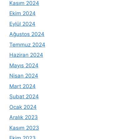
Kasım 2024
Ekim 2024
Eylül 2024
Ağustos 2024
Temmuz 2024
Haziran 2024
Mayıs 2024
Nisan 2024
Mart 2024
Şubat 2024
Ocak 2024
Aralık 2023
Kasım 2023
Ekim 2023