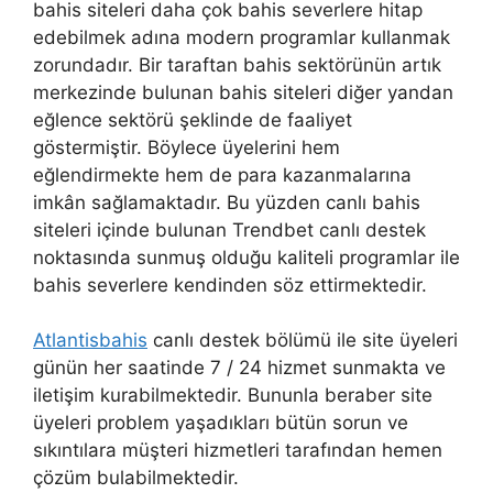
bahis siteleri daha çok bahis severlere hitap
edebilmek adına modern programlar kullanmak
zorundadır. Bir taraftan bahis sektörünün artık
merkezinde bulunan bahis siteleri diğer yandan
eğlence sektörü şeklinde de faaliyet
göstermiştir. Böylece üyelerini hem
eğlendirmekte hem de para kazanmalarına
imkân sağlamaktadır. Bu yüzden canlı bahis
siteleri içinde bulunan Trendbet canlı destek
noktasında sunmuş olduğu kaliteli programlar ile
bahis severlere kendinden söz ettirmektedir.
Atlantisbahis
canlı destek bölümü ile site üyeleri
günün her saatinde 7 / 24 hizmet sunmakta ve
iletişim kurabilmektedir. Bununla beraber site
üyeleri problem yaşadıkları bütün sorun ve
sıkıntılara müşteri hizmetleri tarafından hemen
çözüm bulabilmektedir.