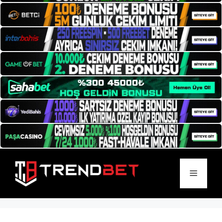
İçeriğe
atla
Menü