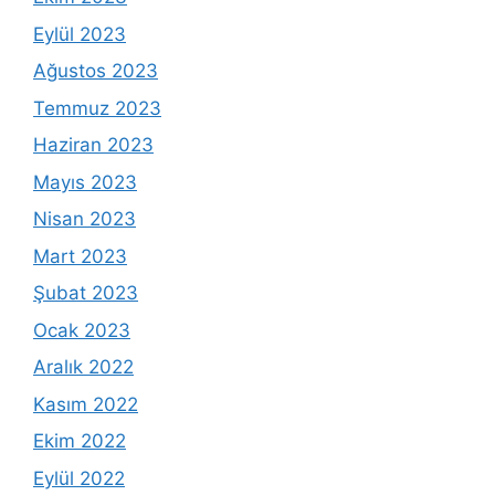
Eylül 2023
Ağustos 2023
Temmuz 2023
Haziran 2023
Mayıs 2023
Nisan 2023
Mart 2023
Şubat 2023
Ocak 2023
Aralık 2022
Kasım 2022
Ekim 2022
Eylül 2022