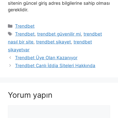
sitenin güncel giriş adres bilgilerine sahip olması
gereklidir.
Kategoriler
Trendbet
Etiketler
Trendbet
,
trendbet güvenilir mi
,
trendbet
nasıl bir site
,
trendbet şikayet
,
trendbet
şikayetvar
Trendbet Üye Olan Kazanıyor
Trendbet Canlı İddia Siteleri Hakkında
Yorum yapın
Yorum