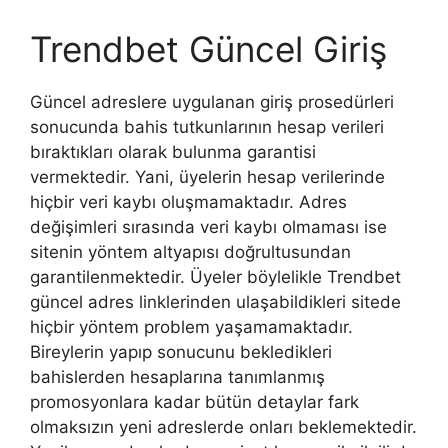
Trendbet Güncel Giriş
Güncel adreslere uygulanan giriş prosedürleri
sonucunda bahis tutkunlarının hesap verileri
bıraktıkları olarak bulunma garantisi
vermektedir. Yani, üyelerin hesap verilerinde
hiçbir veri kaybı oluşmamaktadır. Adres
değişimleri sırasında veri kaybı olmaması ise
sitenin yöntem altyapısı doğrultusundan
garantilenmektedir. Üyeler böylelikle Trendbet
güncel adres linklerinden ulaşabildikleri sitede
hiçbir yöntem problem yaşamamaktadır.
Bireylerin yapıp sonucunu bekledikleri
bahislerden hesaplarına tanımlanmış
promosyonlara kadar bütün detaylar fark
olmaksızın yeni adreslerde onları beklemektedir.