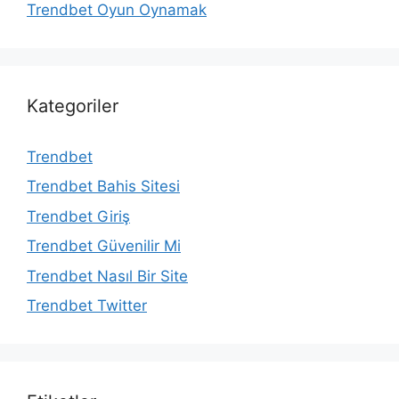
Trendbet Oyun Oynamak
Kategoriler
Trendbet
Trendbet Bahis Sitesi
Trendbet Giriş
Trendbet Güvenilir Mi
Trendbet Nasıl Bir Site
Trendbet Twitter