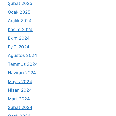
Şubat 2025
Ocak 2025
Aralık 2024
Kasım 2024
Ekim 2024
Eylül 2024
Ağustos 2024
Temmuz 2024
Haziran 2024
Mayıs 2024
Nisan 2024
Mart 2024
Şubat 2024