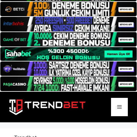
İçeriğe
atla
Menü