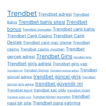
Trendbet
Trendbet adresi
Trendbet
Trendbet
Trendbet bahis sitesi
Bahis
bonus
Trendbet canlı bahis
Trendbet bonusları
Trendbet Canlı
Trendbet Canlı Casino
Destek
Trendbet canlı maç izleme
Trendbet
Trendbet
casino
Trendbet casino oyunları
Trendbet Giris
gerçek adresi
trendbet girisi
Trendbet giriş adresi
Trendbet giriş yap
Trendbet
Trendbet Güncel
Trendbet git
Trendbet güncel adres
trendbet güncel giriş
güncel adresi
Trendbet
trendbet güvenilir mi
güncel giriş adresi
trendbet kaç oldu
Trendbet kayıt
trendbet mobil
trendbet
Trendbet Müşteri Hizmetleri
Trendbet mobil giriş
Trendbet para yatırma
nasıl bir site