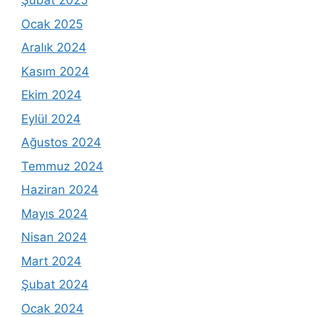
Şubat 2025
Ocak 2025
Aralık 2024
Kasım 2024
Ekim 2024
Eylül 2024
Ağustos 2024
Temmuz 2024
Haziran 2024
Mayıs 2024
Nisan 2024
Mart 2024
Şubat 2024
Ocak 2024