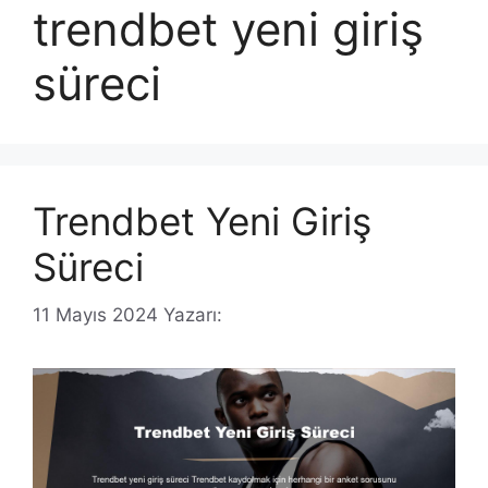
trendbet yeni giriş
süreci
Trendbet Yeni Giriş
Süreci
11 Mayıs 2024
Yazarı: