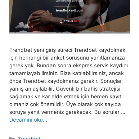
Trendbet yeni giriş süreci Trendbet kaydolmak
için herhangi bir anket sorusunu yanıtlamanıza
gerek yok. Bundan sonra ekspres servis kaydını
tamamlayabilirsiniz. Bize katılabilirsiniz, ancak
önce Trendbet kaydolmanız gerekir. Sonuçlar
yanlış anlaşılabilir. Güvenli bir bahis stratejisi
sağlamak ve kar elde etmek için hemen kayıt
olmanız çok önemlidir. Üye olarak çok sayıda
soruya yanıt vermeniz gerekecek. Bu sorular …
Devamını oku…
Kategoriler