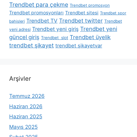
Trendbet para çekme
Trendbet promosyon
Trendbet promosyonları
Trendbet sitesi
Trendbet spor
Trendbet twitter
Trendbet TV
Trendbet
bahisleri
Trendbet yeni
Trendbet yeni giriş
yeni adresi
güncel giriş
Trendbet üyelik
Trendbet slot
trendbet şikayet
trendbet şikayetvar
Arşivler
Temmuz 2026
Haziran 2026
Haziran 2025
Mayıs 2025