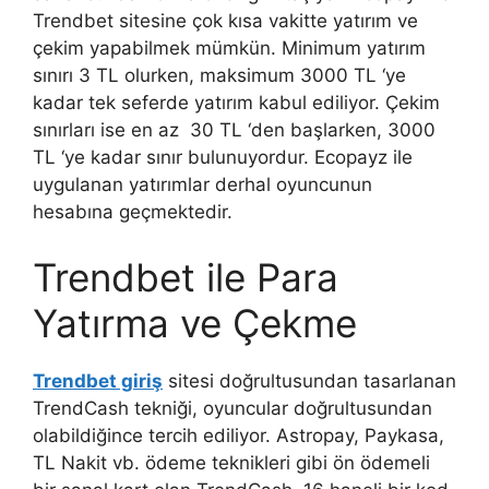
Trendbet sitesine çok kısa vakitte yatırım ve
çekim yapabilmek mümkün. Minimum yatırım
sınırı 3 TL olurken, maksimum 3000 TL ‘ye
kadar tek seferde yatırım kabul ediliyor. Çekim
sınırları ise en az 30 TL ‘den başlarken, 3000
TL ‘ye kadar sınır bulunuyordur. Ecopayz ile
uygulanan yatırımlar derhal oyuncunun
hesabına geçmektedir.
Trendbet ile Para
Yatırma ve Çekme
Trendbet giriş
sitesi doğrultusundan tasarlanan
TrendCash tekniği, oyuncular doğrultusundan
olabildiğince tercih ediliyor. Astropay, Paykasa,
TL Nakit vb. ödeme teknikleri gibi ön ödemeli