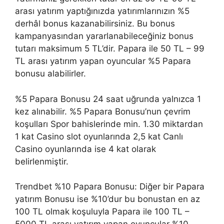
arası yatırım yaptığınızda yatırımlarınızın %5
derhâl bonus kazanabilirsiniz. Bu bonus
kampanyasından yararlanabileceğiniz bonus
tutarı maksimum 5 TL’dir. Papara ile 50 TL – 99
TL arası yatırım yapan oyuncular %5 Papara
bonusu alabilirler.
%5 Papara Bonusu 24 saat uğrunda yalnızca 1
kez alınabilir. %5 Papara Bonusu’nun çevrim
koşulları Spor bahislerinde min. 1.30 miktardan
1 kat Casino slot oyunlarında 2,5 kat Canlı
Casino oyunlarında ise 4 kat olarak
belirlenmiştir.
Trendbet %10 Papara Bonusu: Diğer bir Papara
yatırım Bonusu ise %10’dur bu bonustan en az
100 TL olmak koşuluyla Papara ile 100 TL –