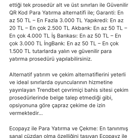
ettiği tek prosedür alt ve üst sınırları ile Güvenilir
QR Kod Para Yatırma alternatifi ile; Garanti: En
az 50 TL – En Fazla 3.000 TL Yapıkredi: En az
20 TL – En çok 2.500 TL Akbank: En az 50 TL –
En çok 4.000 TL İş Bankası: En az 50 TL – En
çok 3.000 TL İngBank: En az 50 TL – En çok
1.500 TL tutarlarda yalın ve güvenilir para
yatırma prosedürü yapılabilirsiniz.
Alternatif yatırım ve çekim alternatiflerini yeterli
ve ideal sınırlarda oyuncularının hizmetine
yayınlayan Trendbet çevrimiçi bahis sitesi çekim
prosedürlerinde belge talep etmediği gibi,
opsiyonuna göre çapraz çekime de izin
vermektedir…
Ecopayz ile Para Yatırma ve Çekme: En tanınmış
sanal cüzdan olma özelliğini taşıyan Ecopayz ile