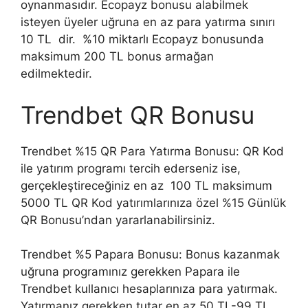
oynanmasıdır. Ecopayz bonusu alabilmek
isteyen üyeler uğruna en az para yatırma sınırı
10 TL dir. %10 miktarlı Ecopayz bonusunda
maksimum 200 TL bonus armağan
edilmektedir.
Trendbet QR Bonusu
Trendbet %15 QR Para Yatırma Bonusu: QR Kod
ile yatırım programı tercih ederseniz ise,
gerçekleştireceğiniz en az 100 TL maksimum
5000 TL QR Kod yatırımlarınıza özel %15 Günlük
QR Bonusu’ndan yararlanabilirsiniz.
Trendbet %5 Papara Bonusu: Bonus kazanmak
uğruna programınız gerekken Papara ile
Trendbet kullanıcı hesaplarınıza para yatırmak.
Yatırmanız gerekken tutar en az 50 TL-99 TL