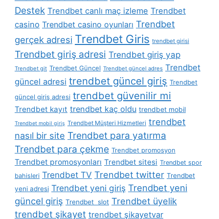
Destek
Trendbet canlı maç izleme
Trendbet
Trendbet
casino
Trendbet casino oyunları
Trendbet Giris
gerçek adresi
trendbet girisi
Trendbet giriş adresi
Trendbet giriş yap
Trendbet
Trendbet Güncel
Trendbet git
Trendbet güncel adres
trendbet güncel giriş
güncel adresi
Trendbet
trendbet güvenilir mi
güncel giriş adresi
trendbet kaç oldu
Trendbet kayıt
trendbet mobil
trendbet
Trendbet Müşteri Hizmetleri
Trendbet mobil giriş
Trendbet para yatırma
nasıl bir site
Trendbet para çekme
Trendbet promosyon
Trendbet promosyonları
Trendbet sitesi
Trendbet spor
Trendbet twitter
Trendbet TV
Trendbet
bahisleri
Trendbet yeni
Trendbet yeni giriş
yeni adresi
güncel giriş
Trendbet üyelik
Trendbet slot
trendbet şikayet
trendbet şikayetvar